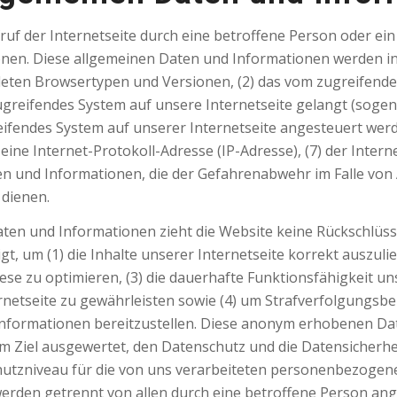
fruf der Internetseite durch eine betroffene Person oder ei
nen. Diese allgemeinen Daten und Informationen werden in 
deten Browsertypen und Versionen, (2) das vom zugreifend
zugreifendes System auf unsere Internetseite gelangt (sogena
ifendes System auf unserer Internetseite angesteuert werd
6) eine Internet-Protokoll-Adresse (IP-Adresse), (7) der Inte
en und Informationen, die der Gefahrenabwehr im Falle von
dienen.
ten und Informationen zieht die Website keine Rückschlüsse
, um (1) die Inhalte unserer Internetseite korrekt auszulief
iese zu optimieren, (3) die dauerhafte Funktionsfähigkeit 
netseite zu gewährleisten sowie (4) um Strafverfolgungsbe
Informationen bereitzustellen. Diese anonym erhobenen D
 dem Ziel ausgewertet, den Datenschutz und die Datensicher
chutzniveau für die von uns verarbeiteten personenbezogene
werden getrennt von allen durch eine betroffene Person